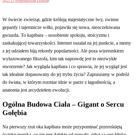
2025 21 września
Świat Zwierząt
W świecie zwierząt, gdzie królują majestatyczne lwy, zwinne
gepardy i tajemnicze wilki, pojawiła się nowa, nieoczekiwana
gwiazda. To kapibara – uosobienie spokoju, stoicyzmu i
zaskakującej towarzyskości. Internet oszalał na jej punkcie, a memy
z jej udziałem biją rekordy popularności. Ale poza wizerunkiem
wyluzowanego filozofa, kim tak naprawdę jest to niezwykłe
stworzenie? Jak wygląda kapibara i co sprawia, że jej wygląd jest
tak idealnie dopasowany do jej trybu życia? Zapraszamy w podróż
do świata, w którym rozmiar idzie w parze z łagodnością, a
anatomia jest arcydziełem ewolucji.
Ogólna Budowa Ciała – Gigant o Sercu
Gołębia
Na pierwszy rzut oka kapibara może przypominać przerośniętą
świnkę morską, co nie jest dalekie od prawdy, gdyż są one blisko