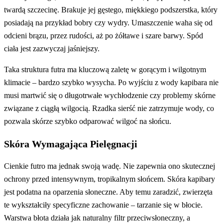
twardą szczecinę. Brakuje jej gęstego, miękkiego podszerstka, który
posiadają na przykład bobry czy wydry. Umaszczenie waha się od
odcieni brązu, przez rudości, aż po żółtawe i szare barwy. Spód
ciała jest zazwyczaj jaśniejszy.
Taka struktura futra ma kluczową zaletę w gorącym i wilgotnym
klimacie – bardzo szybko wysycha. Po wyjściu z wody kapibara nie
musi martwić się o długotrwałe wychłodzenie czy problemy skórne
związane z ciągłą wilgocią. Rzadka sierść nie zatrzymuje wody, co
pozwala skórze szybko odparować wilgoć na słońcu.
Skóra Wymagająca Pielęgnacji
Cienkie futro ma jednak swoją wadę. Nie zapewnia ono skutecznej
ochrony przed intensywnym, tropikalnym słońcem. Skóra kapibary
jest podatna na oparzenia słoneczne. Aby temu zaradzić, zwierzęta
te wykształciły specyficzne zachowanie – tarzanie się w błocie.
Warstwa błota działa jak naturalny filtr przeciwsłoneczny, a