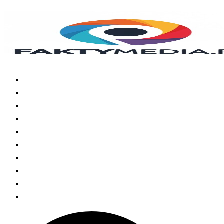
Przejdź
do
treści
Strona główna
Zdrowie
Styl Życia
Edukacja
Kultura
Podróże
Nauka
Polityka prywatności
Kontakt
O nas
Szukaj