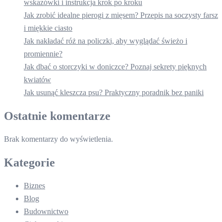
wskazówki i instrukcja krok po kroku
Jak zrobić idealne pierogi z mięsem? Przepis na soczysty farsz
i miękkie ciasto
Jak nakładać róż na policzki, aby wyglądać świeżo i
promiennie?
Jak dbać o storczyki w doniczce? Poznaj sekrety pięknych
kwiatów
Jak usunąć kleszcza psu? Praktyczny poradnik bez paniki
Ostatnie komentarze
Brak komentarzy do wyświetlenia.
Kategorie
Biznes
Blog
Budownictwo