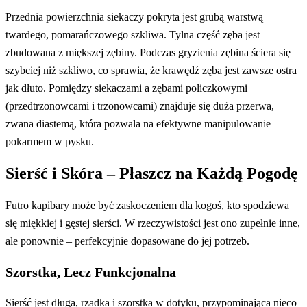
Przednia powierzchnia siekaczy pokryta jest grubą warstwą
twardego, pomarańczowego szkliwa. Tylna część zęba jest
zbudowana z miększej zębiny. Podczas gryzienia zębina ściera się
szybciej niż szkliwo, co sprawia, że krawędź zęba jest zawsze ostra
jak dłuto. Pomiędzy siekaczami a zębami policzkowymi
(przedtrzonowcami i trzonowcami) znajduje się duża przerwa,
zwana diastemą, która pozwala na efektywne manipulowanie
pokarmem w pysku.
Sierść i Skóra – Płaszcz na Każdą Pogodę
Futro kapibary może być zaskoczeniem dla kogoś, kto spodziewa
się miękkiej i gęstej sierści. W rzeczywistości jest ono zupełnie inne,
ale ponownie – perfekcyjnie dopasowane do jej potrzeb.
Szorstka, Lecz Funkcjonalna
Sierść jest długa, rzadka i szorstka w dotyku, przypominająca nieco