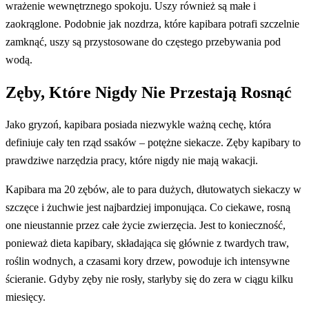
wrażenie wewnętrznego spokoju. Uszy również są małe i
zaokrąglone. Podobnie jak nozdrza, które kapibara potrafi szczelnie
zamknąć, uszy są przystosowane do częstego przebywania pod
wodą.
Zęby, Które Nigdy Nie Przestają Rosnąć
Jako gryzoń, kapibara posiada niezwykle ważną cechę, która
definiuje cały ten rząd ssaków – potężne siekacze. Zęby kapibary to
prawdziwe narzędzia pracy, które nigdy nie mają wakacji.
Kapibara ma 20 zębów, ale to para dużych, dłutowatych siekaczy w
szczęce i żuchwie jest najbardziej imponująca. Co ciekawe, rosną
one nieustannie przez całe życie zwierzęcia. Jest to konieczność,
ponieważ dieta kapibary, składająca się głównie z twardych traw,
roślin wodnych, a czasami kory drzew, powoduje ich intensywne
ścieranie. Gdyby zęby nie rosły, starłyby się do zera w ciągu kilku
miesięcy.