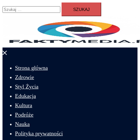
Szukaj:
Zamknij
menu
Strona główna
Zdrowie
Styl Życia
Edukacja
Kultura
Podróże
Nauka
Polityka prywatności