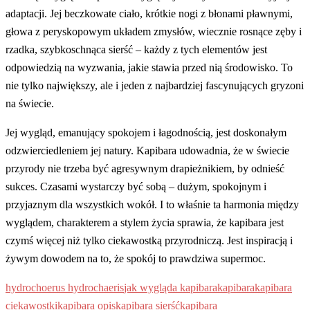
adaptacji. Jej beczkowate ciało, krótkie nogi z błonami pławnymi,
głowa z peryskopowym układem zmysłów, wiecznie rosnące zęby i
rzadka, szybkoschnąca sierść – każdy z tych elementów jest
odpowiedzią na wyzwania, jakie stawia przed nią środowisko. To
nie tylko największy, ale i jeden z najbardziej fascynujących gryzoni
na świecie.
Jej wygląd, emanujący spokojem i łagodnością, jest doskonałym
odzwierciedleniem jej natury. Kapibara udowadnia, że w świecie
przyrody nie trzeba być agresywnym drapieżnikiem, by odnieść
sukces. Czasami wystarczy być sobą – dużym, spokojnym i
przyjaznym dla wszystkich wokół. I to właśnie ta harmonia między
wyglądem, charakterem a stylem życia sprawia, że kapibara jest
czymś więcej niż tylko ciekawostką przyrodniczą. Jest inspiracją i
żywym dowodem na to, że spokój to prawdziwa supermoc.
hydrochoerus hydrochaeris
jak wygląda kapibara
kapibara
kapibara
ciekawostki
kapibara opis
kapibara sierść
kapibara