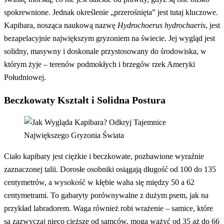
spokrewnione. Jednak określenie „przerośnięta” jest tutaj kluczowe.
Kapibara, nosząca naukową nazwę
Hydrochoerus hydrochaeris
, jest
bezapelacyjnie największym gryzoniem na świecie. Jej wygląd jest
solidny, masywny i doskonale przystosowany do środowiska, w
którym żyje – terenów podmokłych i brzegów rzek Ameryki
Południowej.
Beczkowaty Kształt i Solidna Postura
Ciało kapibary jest ciężkie i beczkowate, pozbawione wyraźnie
zaznaczonej talii. Dorosłe osobniki osiągają długość od 100 do 135
centymetrów, a wysokość w kłębie waha się między 50 a 62
centymetrami. To gabaryty porównywalne z dużym psem, jak na
przykład labradorem. Waga również robi wrażenie – samice, które
są zazwyczaj nieco cięższe od samców, mogą ważyć od 35 aż do 66