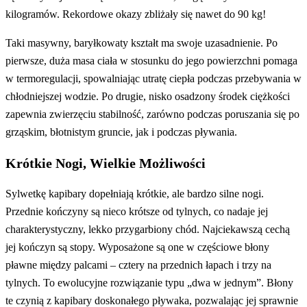
kilogramów. Rekordowe okazy zbliżały się nawet do 90 kg!
Taki masywny, baryłkowaty kształt ma swoje uzasadnienie. Po
pierwsze, duża masa ciała w stosunku do jego powierzchni pomaga
w termoregulacji, spowalniając utratę ciepła podczas przebywania w
chłodniejszej wodzie. Po drugie, nisko osadzony środek ciężkości
zapewnia zwierzęciu stabilność, zarówno podczas poruszania się po
grząskim, błotnistym gruncie, jak i podczas pływania.
Krótkie Nogi, Wielkie Możliwości
Sylwetkę kapibary dopełniają krótkie, ale bardzo silne nogi.
Przednie kończyny są nieco krótsze od tylnych, co nadaje jej
charakterystyczny, lekko przygarbiony chód. Najciekawszą cechą
jej kończyn są stopy. Wyposażone są one w częściowe błony
pławne między palcami – cztery na przednich łapach i trzy na
tylnych. To ewolucyjne rozwiązanie typu „dwa w jednym”. Błony
te czynią z kapibary doskonałego pływaka, pozwalając jej sprawnie