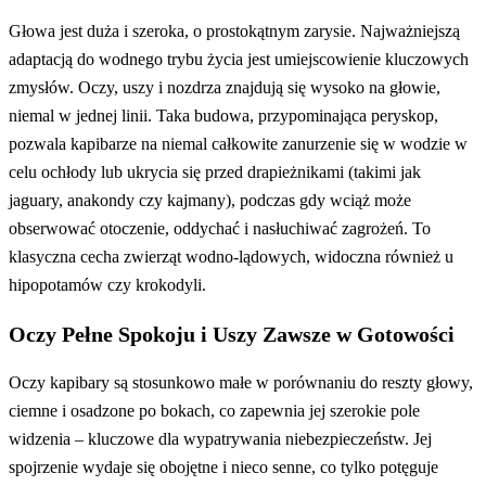
Głowa jest duża i szeroka, o prostokątnym zarysie. Najważniejszą
adaptacją do wodnego trybu życia jest umiejscowienie kluczowych
zmysłów. Oczy, uszy i nozdrza znajdują się wysoko na głowie,
niemal w jednej linii. Taka budowa, przypominająca peryskop,
pozwala kapibarze na niemal całkowite zanurzenie się w wodzie w
celu ochłody lub ukrycia się przed drapieżnikami (takimi jak
jaguary, anakondy czy kajmany), podczas gdy wciąż może
obserwować otoczenie, oddychać i nasłuchiwać zagrożeń. To
klasyczna cecha zwierząt wodno-lądowych, widoczna również u
hipopotamów czy krokodyli.
Oczy Pełne Spokoju i Uszy Zawsze w Gotowości
Oczy kapibary są stosunkowo małe w porównaniu do reszty głowy,
ciemne i osadzone po bokach, co zapewnia jej szerokie pole
widzenia – kluczowe dla wypatrywania niebezpieczeństw. Jej
spojrzenie wydaje się obojętne i nieco senne, co tylko potęguje