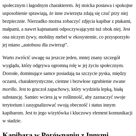
społecznym i łagodnym charakterem. Jej stoicka postawa i spokojne
usposobienie sprawiają, że inne zwierzęta zdają się czuć przy niej
bezpiecznie. Nierzadko można zobaczyć zdjęcia kapibar z ptakami,
małpami, a nawet kajmanami odpoczywającymi tuż obok niej. Jest
ona niczym żywy, mobilny mebel w ekosystemie, co przysporzyło
jej miano „autobusu dla zwierząt”.
Warto zwrócić uwagę na jeszcze jeden, mniej znany szczegół
wyglądu, który odgrywa ogromną rolę w jej życiu społecznym.
Dorosłe, dominujące samce posiadają na szczycie pyska, między
oczami, charakterystyczne, ciemne i bezwłose zgrubienie zwane
morillo
. Jest to gruczoł zapachowy, który wydziela lepką, białą
substancję. Samiec wciera ją w roślinność, aby zaznaczyć swoje
terytorium i zasygnalizować swoją obecność i status innym
kapibarom. Jest to jego wizytówka i kluczowy element komunikacji
w stadzie.
Kapibara w Porównaniu z Innymi